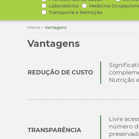
Laboratórios
Medicina Ocupacion
Transporte e Remoção
Home
»
Vantagens
Vantagens
Significa
REDUÇÃO DE CUSTO
complement
Nutrição 
Livre aces
número do 
TRANSPARÊNCIA
preservada